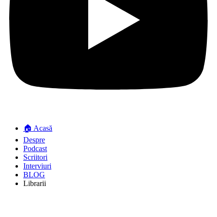
🏠 Acasă
Despre
Podcast
Scriitori
Interviuri
BLOG
Librarii