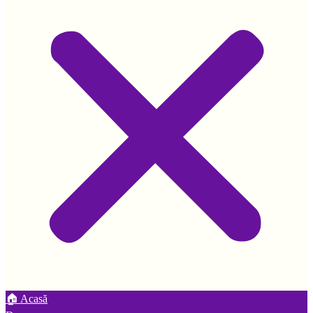
🏠 Acasă