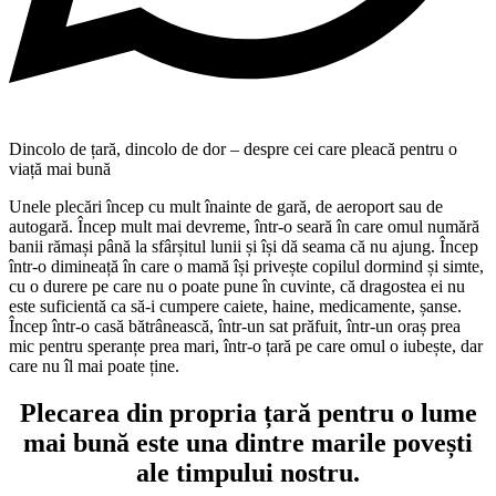
Dincolo de țară, dincolo de dor – despre cei care pleacă pentru o
viață mai bună
Unele plecări încep cu mult înainte de gară, de aeroport sau de
autogară. Încep mult mai devreme, într-o seară în care omul numără
banii rămași până la sfârșitul lunii și își dă seama că nu ajung. Încep
într-o dimineață în care o mamă își privește copilul dormind și simte,
cu o durere pe care nu o poate pune în cuvinte, că dragostea ei nu
este suficientă ca să-i cumpere caiete, haine, medicamente, șanse.
Încep într-o casă bătrânească, într-un sat prăfuit, într-un oraș prea
mic pentru speranțe prea mari, într-o țară pe care omul o iubește, dar
care nu îl mai poate ține.
Plecarea din propria țară pentru o lume
mai bună este una dintre marile povești
ale timpului nostru.