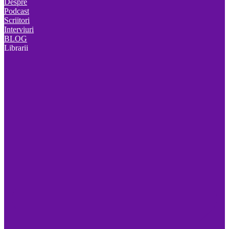
Despre
Podcast
Scriitori
Interviuri
BLOG
Librarii