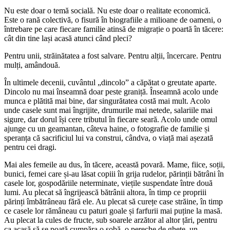
Nu este doar o temă socială. Nu este doar o realitate economică.
Este o rană colectivă, o fisură în biografiile a milioane de oameni, o
întrebare pe care fiecare familie atinsă de migrație o poartă în tăcere:
cât din tine lași acasă atunci când pleci?
Pentru unii, străinătatea a fost salvare. Pentru alții, încercare. Pentru
mulți, amândouă.
În ultimele decenii, cuvântul „dincolo” a căpătat o greutate aparte.
Dincolo nu mai înseamnă doar peste graniță. Înseamnă acolo unde
munca e plătită mai bine, dar singurătatea costă mai mult. Acolo
unde casele sunt mai îngrijite, drumurile mai netede, salariile mai
sigure, dar dorul își cere tributul în fiecare seară. Acolo unde omul
ajunge cu un geamantan, câteva haine, o fotografie de familie și
speranța că sacrificiul lui va construi, cândva, o viață mai așezată
pentru cei dragi.
Mai ales femeile au dus, în tăcere, această povară. Mame, fiice, soții,
bunici, femei care și-au lăsat copiii în grija rudelor, părinții bătrâni în
casele lor, gospodăriile neterminate, viețile suspendate între două
lumi. Au plecat să îngrijească bătrânii altora, în timp ce propriii
părinți îmbătrâneau fără ele. Au plecat să curețe case străine, în timp
ce casele lor rămâneau cu paturi goale și farfurii mai puține la masă.
Au plecat la cules de fructe, sub soarele arzător al altor țări, pentru
ca acasă să se poată cumpăra o sobă, o pereche de ghete, un