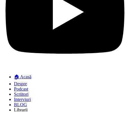
🏠 Acasă
Despre
Podcast
Scriitori
Interviuri
BLOG
Librarii