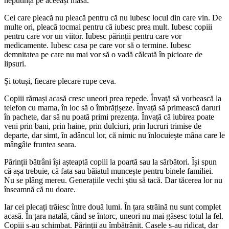
neputința pe aceeași masă.
Cei care pleacă nu pleacă pentru că nu iubesc locul din care vin. De
multe ori, pleacă tocmai pentru că iubesc prea mult. Iubesc copiii
pentru care vor un viitor. Iubesc părinții pentru care vor
medicamente. Iubesc casa pe care vor să o termine. Iubesc
demnitatea pe care nu mai vor să o vadă călcată în picioare de
lipsuri.
Și totuși, fiecare plecare rupe ceva.
Copiii rămași acasă cresc uneori prea repede. Învață să vorbească la
telefon cu mama, în loc să o îmbrățișeze. Învață să primească daruri
în pachete, dar să nu poată primi prezența. Învață că iubirea poate
veni prin bani, prin haine, prin dulciuri, prin lucruri trimise de
departe, dar simt, în adâncul lor, că nimic nu înlocuiește mâna care le
mângâie fruntea seara.
Părinții bătrâni își așteaptă copiii la poartă sau la sărbători. Își spun
că așa trebuie, că fata sau băiatul muncește pentru binele familiei.
Nu se plâng mereu. Generațiile vechi știu să tacă. Dar tăcerea lor nu
înseamnă că nu doare.
Iar cei plecați trăiesc între două lumi. În țara străină nu sunt complet
acasă. În țara natală, când se întorc, uneori nu mai găsesc totul la fel.
Copiii s-au schimbat. Părinții au îmbătrânit. Casele s-au ridicat, dar