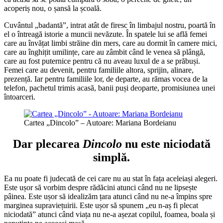
acoperiș nou, o șansă la școală.
Cuvântul „badantă”, intrat atât de firesc în limbajul nostru, poartă în
el o întreagă istorie a muncii nevăzute. În spatele lui se află femei
care au învățat limbi străine din mers, care au dormit în camere mici,
care au înghițit umilințe, care au zâmbit când le venea să plângă,
care au fost puternice pentru că nu aveau luxul de a se prăbuși.
Femei care au devenit, pentru familiile altora, sprijin, alinare,
prezență. Iar pentru familiile lor, de departe, au rămas vocea de la
telefon, pachetul trimis acasă, banii puși deoparte, promisiunea unei
întoarceri.
Cartea „Dincolo” – Autoare: Mariana Bordeianu
Dar plecarea
Dincolo
nu este niciodată
simplă.
Ea nu poate fi judecată de cei care nu au stat în fața aceleiași alegeri.
Este ușor să vorbim despre rădăcini atunci când nu ne lipsește
pâinea. Este ușor să idealizăm țara atunci când nu ne-a împins spre
marginea supraviețuirii. Este ușor să spunem „eu n-aș fi plecat
niciodată” atunci când viața nu ne-a așezat copilul, foamea, boala și