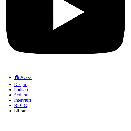
🏠 Acasă
Despre
Podcast
Scriitori
Interviuri
BLOG
Librarii