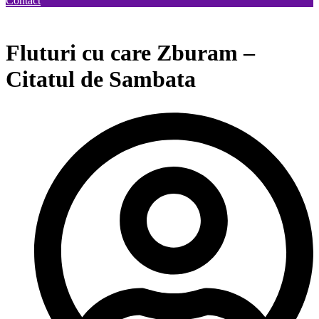
Contact
📢
TĂ GRUPĂ.
BREAKING NEWS! URMĂTOAREA EDIȚI
Fluturi cu care Zburam –
Citatul de Sambata