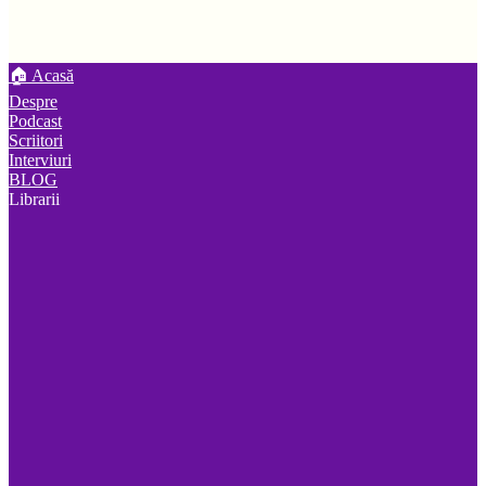
🏠 Acasă
Despre
Podcast
Scriitori
Interviuri
BLOG
Librarii