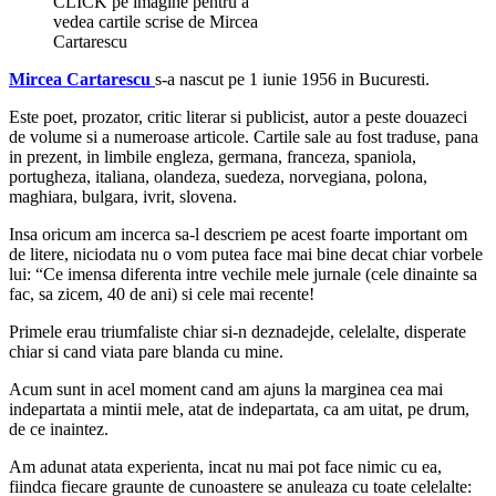
CLICK pe imagine pentru a
vedea cartile scrise de Mircea
Cartarescu
Mircea Cartarescu
s-a nascut pe 1 iunie 1956 in Bucuresti.
Este poet, prozator, critic literar si publicist, autor a peste douazeci
de volume si a numeroase articole. Cartile sale au fost traduse, pana
in prezent, in limbile engleza, germana, franceza, spaniola,
portugheza, italiana, olandeza, suedeza, norvegiana, polona,
maghiara, bulgara, ivrit, slovena.
Insa oricum am incerca sa-l descriem pe acest foarte important om
de litere, niciodata nu o vom putea face mai bine decat chiar vorbele
lui: “Ce imensa diferenta intre vechile mele jurnale (cele dinainte sa
fac, sa zicem, 40 de ani) si cele mai recente!
Primele erau triumfaliste chiar si-n deznadejde, celelalte, disperate
chiar si cand viata pare blanda cu mine.
Acum sunt in acel moment cand am ajuns la marginea cea mai
indepartata a mintii mele, atat de indepartata, ca am uitat, pe drum,
de ce inaintez.
Am adunat atata experienta, incat nu mai pot face nimic cu ea,
fiindca fiecare graunte de cunoastere se anuleaza cu toate celelalte: