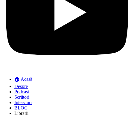
🏠 Acasă
Despre
Podcast
Scriitori
Interviuri
BLOG
Librarii