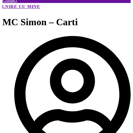
Contact
🗓️ PENTRU A INTRA ÎN ACEASTĂ GRUPĂ.
U MINE
MC Simon – Carti