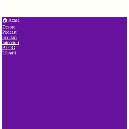
🏠 Acasă
Despre
Podcast
Scriitori
Interviuri
BLOG
Librarii