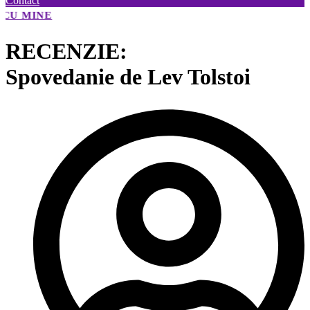
Contact
📢
🗓️ PENTRU A INTRA ÎN ACEASTĂ GRUPĂ.
BR
E
RECENZIE:
Spovedanie de Lev Tolstoi