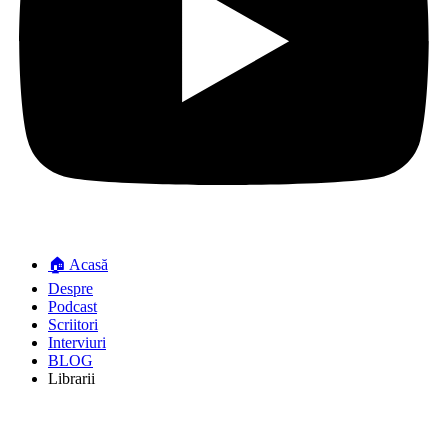
🏠 Acasă
Despre
Podcast
Scriitori
Interviuri
BLOG
Librarii