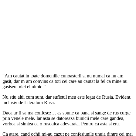
“Am cautat in toate domeniile cunoasterii si nu numai ca nu am
gasit, dar m-am convins ca toti cei care au cautat la fel ca mine nu
gasisera nici ei nimic.”
Nu stiu altii cum sunt, dar sufletul meu este legat de Rusia. Evident,
inclusiv de Literatura Rusa.
Daca ar fi sa ma confesez… as spune ca pana si sange de rus curge
prin venele mele. Iar asta se datoreaza bunicii mele care gandea,
vorbea si simtea ca o rusoaica adevarata. Pentru ca asta si era.
Ca atare, cand ochii mi-au cazut pe confesiunile unuia dintre cei mai