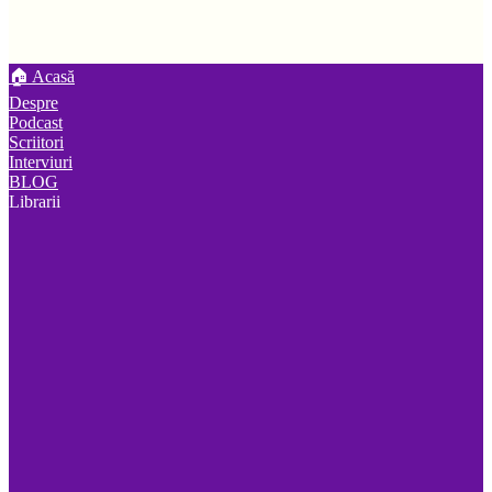
🏠 Acasă
Despre
Podcast
Scriitori
Interviuri
BLOG
Librarii