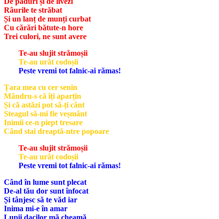
De păduri și de livezi
Râurile te străbat
Și un lanț de munți curbat
Cu cărări bătute-n hore
Trei culori, ne sunt avere
Te-au slujit strămoșii
Te-au urât codoșii
Peste vremi tot falnic-ai rămas!
Țara mea cu cer senin
Mândru-s că îți aparțin
Și că astăzi pot să-ți cânt
Steagul să-mi fie veșmânt
Inimii ce-n piept tresare
Când stai dreaptă-ntre popoare
Te-au slujit strămoșii
Te-au urât codoșii
Peste vremi tot falnic-ai rămas!
Când în lume sunt plecat
De-al tău dor sunt înfocat
Și tânjesc să te văd iar
Inima mi-e în amar
Lupii dacilor mă cheamă