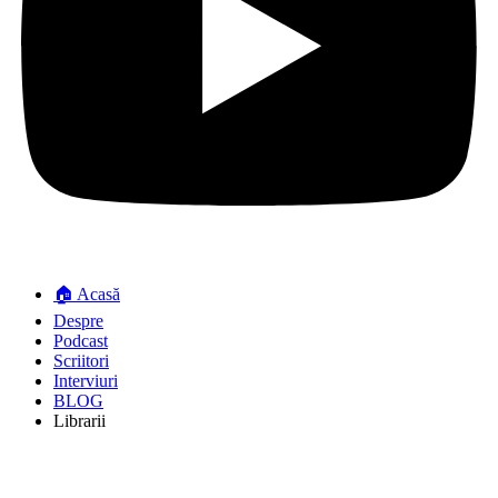
🏠 Acasă
Despre
Podcast
Scriitori
Interviuri
BLOG
Librarii