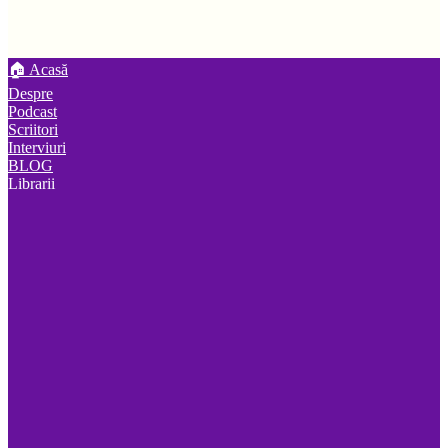
🏠 Acasă
Despre
Podcast
Scriitori
Interviuri
BLOG
Librarii