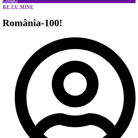
Contact
📢
🗓️ PENTRU A INTRA ÎN ACEASTĂ GRUPĂ.
 MINE
România-100!