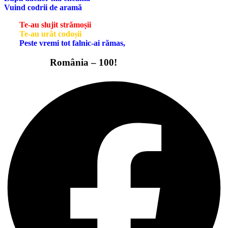
Vuind codrii de aramă
Te-au slujit strămoșii
Te-au urât codoșii
Peste vremi tot falnic-ai rămas,
România – 100!