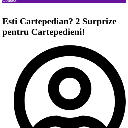
Contact
📢
CEASTĂ GRUPĂ.
BREAKING NEWS! URMĂTOAREA E
Esti Cartepedian? 2 Surprize
pentru Cartepedieni!