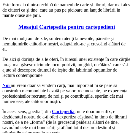
Este formata dintr-o echipă de oameni de carte și librari, dar mai ales
de cititori ca și tine, care au pus pe picioare un lanţ de librării în
marile orașe ale ţării.
Mesajul Cartepedia pentru cartepedieni
De mai mulţi ani de zile, suntem atenţi la nevoile, părerile și
nemulţumirile cititorilor noștri, adaptându-ne și crescând alături de
ei.
De-aici și dorinţa de-a le oferi, în iureșul unei existenţe în care cărţile
nu-și mai găsesc niciunde locul potrivit, un ghid, o călăuză care să-i
ajute să descopere drumul de ieșire din labirintul opţiunilor de
lectură contemporane.
Noi
nu vrem doar să vindem cărţi, mai important ni se pare să
construim o comunitate bazată pe valori recunoscute, pe experienţa
profesioniștilor recrutaţi de noi și pe contribuţiile, sperăm cât mai
numeroase, ale cititorilor noștri.
În acest sens, „pedia”, din
Cartepedia
, nu e doar un sufix, e
dezideratul nostru de a-ţi oferi expertiza câștigată în timp de librarii
noștri, de a ne „forma” (de la grecescul paideia) alături de tine,
savurând cele mai bune cărţi și aflând totul despre destinul și
tribulaţiile celor care le-au scris.