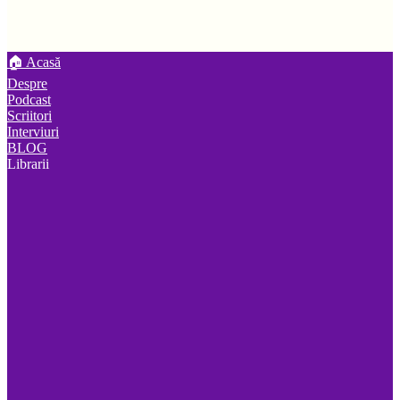
🏠 Acasă
Despre
Podcast
Scriitori
Interviuri
BLOG
Librarii