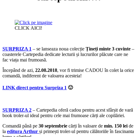
CLICK AICI!
SURPRIZA 1
– se lanseaza noua colecție
Țineți minte 3 cuvinte
–
coasterele Cartepedia dedicate lecturii și lucrurilor plăcute care ne
fac viața mai frumoasă.
Începând de azi,
22.08.2018
, vor fi trimise CADOU în colet la orice
comandă, indiferent de valoarea acesteia!
LINK direct pentru Surpriza 1
🙂
SURPRIZA 2
– Cartepedia oferă cadou pentru acest sfârșit de vară
book troler-ul ideal pentru cele mai frumoase cărți ale copilăriei.
Comandă până pe
30 septembrie
cărți în valoare de
min. 150 lei
de
la
editura Arthur
și primești troler-ul pentru călătoriile în fascinanta
lume a cărților!