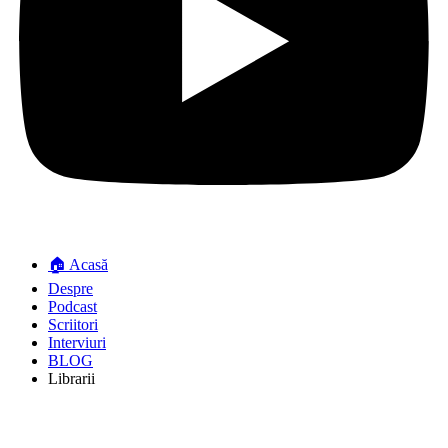
🏠 Acasă
Despre
Podcast
Scriitori
Interviuri
BLOG
Librarii