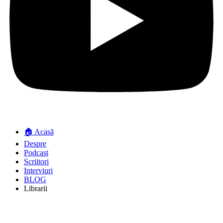
🏠 Acasă
Despre
Podcast
Scriitori
Interviuri
BLOG
Librarii