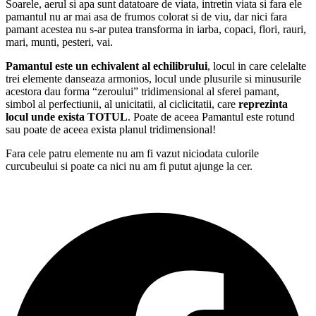
Soarele, aerul si apa sunt datatoare de viata, intretin viata si fara ele
pamantul nu ar mai asa de frumos colorat si de viu, dar nici fara
pamant acestea nu s-ar putea transforma in iarba, copaci, flori, rauri,
mari, munti, pesteri, vai.
Pamantul este un echivalent al echilibrului
, locul in care celelalte
trei elemente danseaza armonios, locul unde plusurile si minusurile
acestora dau forma “zeroului” tridimensional al sferei pamant,
simbol al perfectiunii, al unicitatii, al ciclicitatii, care
reprezinta
locul unde exista TOTUL
. Poate de aceea Pamantul este rotund
sau poate de aceea exista planul tridimensional!
Fara cele patru elemente nu am fi vazut niciodata culorile
curcubeului si poate ca nici nu am fi putut ajunge la cer.