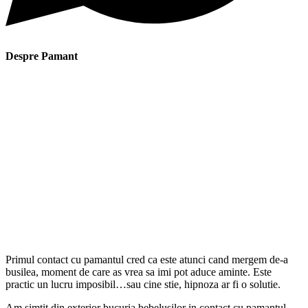
Despre Pamant
Primul contact cu pamantul cred ca este atunci cand mergem de-a
busilea, moment de care as vrea sa imi pot aduce aminte. Este
practic un lucru imposibil…sau cine stie, hipnoza ar fi o solutie.
Am simtit din exterior bucuria bebelusilor in contact cu pamantul,