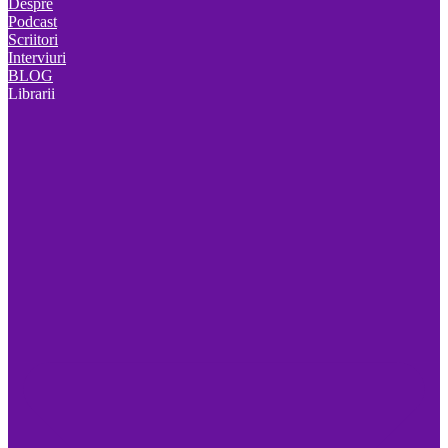
Despre
Podcast
Scriitori
Interviuri
BLOG
Librarii