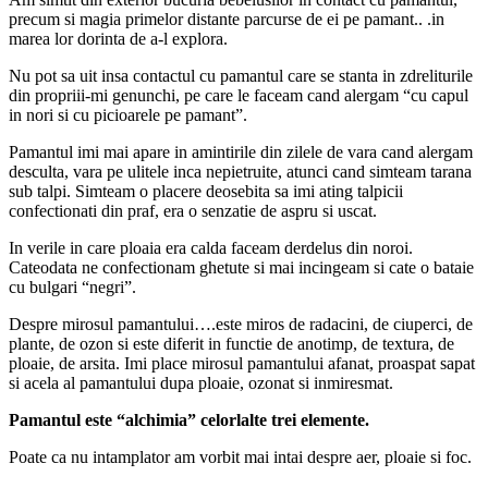
precum si magia primelor distante parcurse de ei pe pamant.. .in
marea lor dorinta de a-l explora.
Nu pot sa uit insa contactul cu pamantul care se stanta in zdreliturile
din propriii-mi genunchi, pe care le faceam cand alergam “cu capul
in nori si cu picioarele pe pamant”.
Pamantul imi mai apare in amintirile din zilele de vara cand alergam
desculta, vara pe ulitele inca nepietruite, atunci cand simteam tarana
sub talpi. Simteam o placere deosebita sa imi ating talpicii
confectionati din praf, era o senzatie de aspru si uscat.
In verile in care ploaia era calda faceam derdelus din noroi.
Cateodata ne confectionam ghetute si mai incingeam si cate o bataie
cu bulgari “negri”.
Despre mirosul pamantului….este miros de radacini, de ciuperci, de
plante, de ozon si este diferit in functie de anotimp, de textura, de
ploaie, de arsita. Imi place mirosul pamantului afanat, proaspat sapat
si acela al pamantului dupa ploaie, ozonat si inmiresmat.
Pamantul este “alchimia” celorlalte trei elemente.
Poate ca nu intamplator am vorbit mai intai despre aer, ploaie si foc.