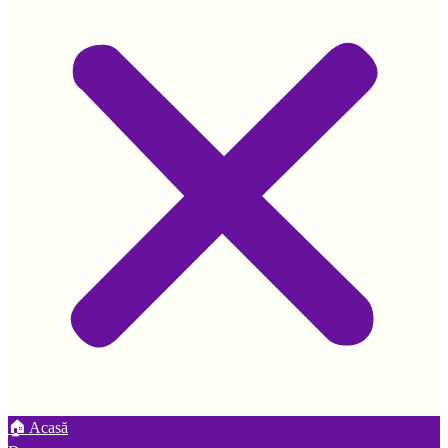
🏠 Acasă